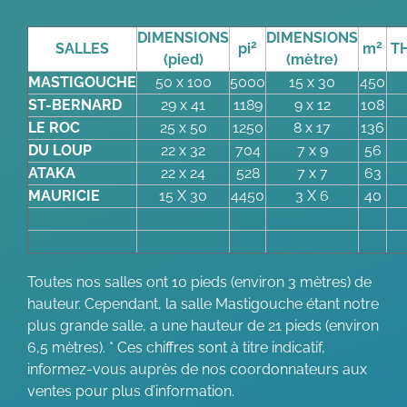
DIMENSIONS
DIMENSIONS
2
2
SALLES
pi
m
T
(pied)
(mètre)
MASTIGOUCHE
50 x 100
5000
15 x 30
450
ST-BERNARD
29 x 41
1189
9 x 12
108
LE ROC
25 x 50
1250
8 x 17
136
DU LOUP
22 x 32
704
7 x 9
56
ATAKA
22 x 24
528
7 x 7
63
MAURICIE
15 X 30
4450
3 X 6
40
Toutes nos salles ont 10 pieds (environ 3 mètres) de
hauteur. Cependant, la salle Mastigouche étant notre
plus grande salle, a une hauteur de 21 pieds (environ
6,5 mètres).
* Ces chiffres sont à titre indicatif,
informez-vous auprès de nos coordonnateurs aux
ventes pour plus d’information.