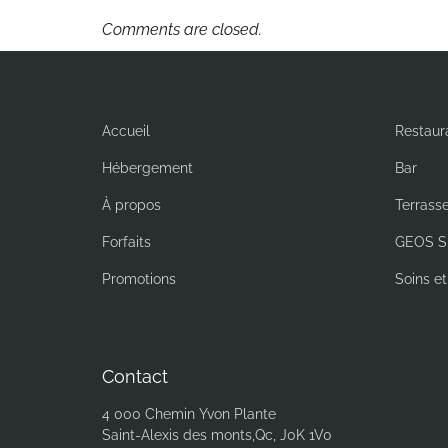
Comments are closed.
Accueil
Restaur
Hébergement
Bar
À propos
Terrass
Forfaits
GEOS S
Promotions
Soins e
Contact
4 000 Chemin Yvon Plante
Saint-Alexis des monts,Qc, J0K 1V0