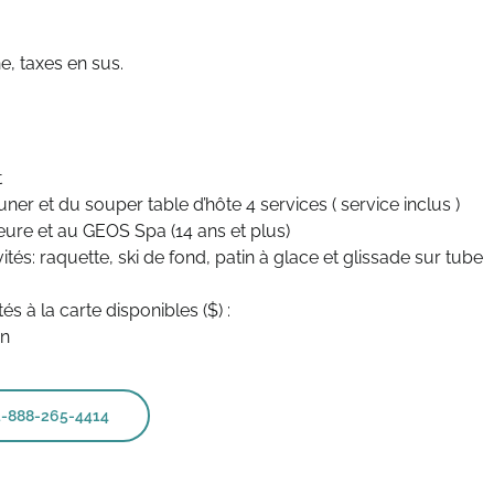
t
ner et du souper table d’hôte 4 services ( service inclus )
ieure et au GEOS Spa (14 ans et plus)
vités: raquette, ski de fond, patin à glace et glissade sur tube
és à la carte disponibles ($) :
in
1-888-265-4414