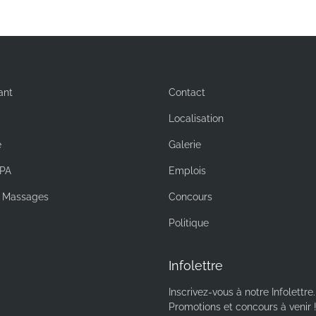
ant
Contact
Localisation
e
Galerie
PA
Emplois
t Massages
Concours
Politique
Infolettre
Inscrivez-vous à notre Infolettre.
Promotions et concours à venir 